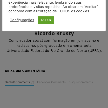
experiência mais relevante, lembrando suas
preferências e visitas repetidas. Ao clicar em “Aceitar”,
concorda com a utilização de TODOS os cookies.
Configurações
Aceitar
Ricardo Krusty
Comunicador social com formação em jornalismo e
radialismo, pós-graduado em cinema pela
Universidade Federal do Rio Grande do Norte (UFRN).
DEIXE UM COMENTÁRIO
Default Comments (0)
Facebook Comments
Disqus Comments