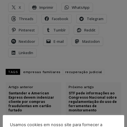
X
Imprimir
WhatsApp
Threads
Facebook
Telegram
Pinterest
Tumblr
Reddit
Nextdoor
E-mail
Mastodon
LinkedIn
TAGS
empresas familiares
recuperação judicial
Artigo anterior
Próximo artigo
Santander e American
STF pede informações ao
Express devem indenizar
Congresso Nacional sobre
cliente por compras
regulamentação do uso de
fraudulentas em cartão
ferramentas de
furtado
monitoramento
Usamos cookies em nosso site para fornecer a