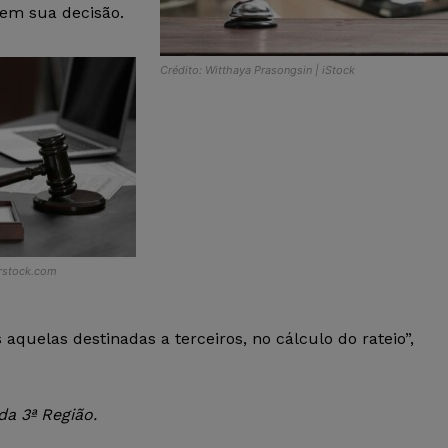
a em sua decisão.
Crédito: Witthaya Prasongsin | iStock
erstock.com
aquelas destinadas a terceiros, no cálculo do rateio”,
a 3ª Região.