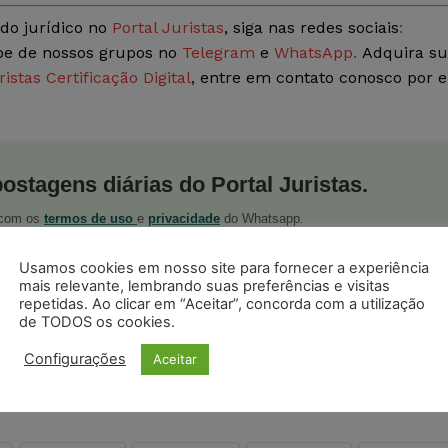
do jurídico no
Portal Juristas
, siga nas redes sociais
:
ipe de nossos grupos no
Telegram
e
WhatsApp.
Adquira s
ristas Certificação Digital
, entre em contato conosco por e
postagens diárias do Portal Juristas.
o com os
termos de uso
e
privacidade
do Whatsapp.
Usamos cookies em nosso site para fornecer a experiência
mais relevante, lembrando suas preferências e visitas
repetidas. Ao clicar em “Aceitar”, concorda com a utilização
de TODOS os cookies.
Configurações
Aceitar
ristas no Google News
Seguir no Google
 notícias jurídicas do Brasil