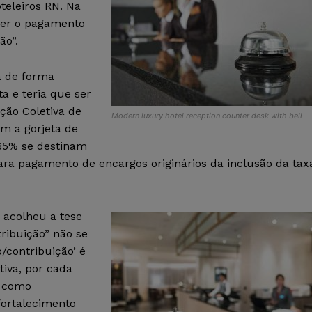
teleiros RN. Na
azer o pagamento
ão”.
a de forma
ta e teria que ser
ção Coletiva de
Modern luxury hotel reception counter desk with bell
om a gorjeta de
 65% se destinam
a pagamento de encargos originários da inclusão da tax
 acolheu a tese
ribuição” não se
/contribuição’ é
iva, por cada
, como
fortalecimento