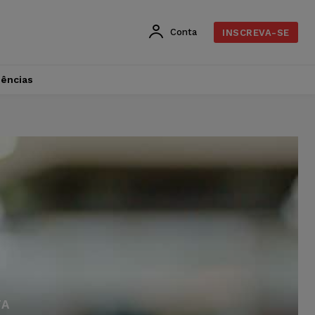
Conta
INSCREVA-SE
dências
TA