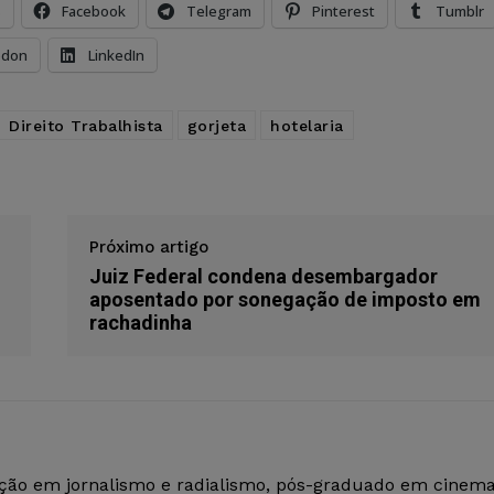
s
Facebook
Telegram
Pinterest
Tumblr
odon
LinkedIn
Direito Trabalhista
gorjeta
hotelaria
Próximo artigo
Juiz Federal condena desembargador
aposentado por sonegação de imposto em
rachadinha
ção em jornalismo e radialismo, pós-graduado em cinem