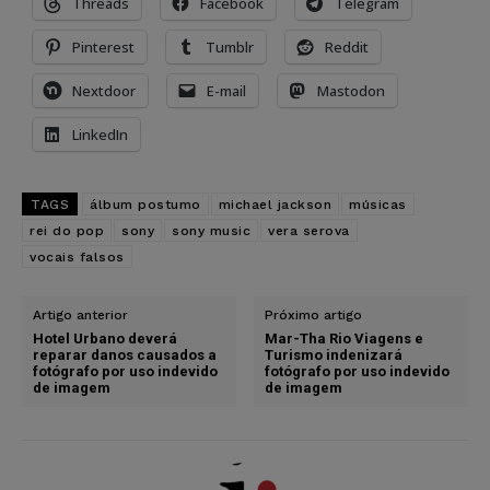
Threads
Facebook
Telegram
Pinterest
Tumblr
Reddit
Nextdoor
E-mail
Mastodon
LinkedIn
TAGS
álbum postumo
michael jackson
músicas
rei do pop
sony
sony music
vera serova
vocais falsos
Artigo anterior
Próximo artigo
Hotel Urbano deverá
Mar-Tha Rio Viagens e
reparar danos causados a
Turismo indenizará
fotógrafo por uso indevido
fotógrafo por uso indevido
de imagem
de imagem