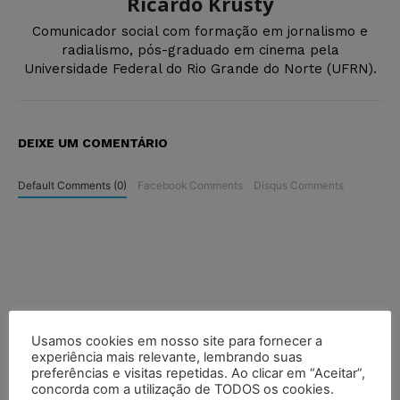
Ricardo Krusty
Comunicador social com formação em jornalismo e
radialismo, pós-graduado em cinema pela
Universidade Federal do Rio Grande do Norte (UFRN).
DEIXE UM COMENTÁRIO
Default Comments (0)
Facebook Comments
Disqus Comments
Usamos cookies em nosso site para fornecer a
experiência mais relevante, lembrando suas
preferências e visitas repetidas. Ao clicar em “Aceitar”,
concorda com a utilização de TODOS os cookies.