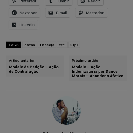
Pinterest
Tumblr
Reddit
Nextdoor
E-mail
Mastodon
LinkedIn
TAGS
cotas
Encceja
trf1
ufpi
Artigo anterior
Próximo artigo
Modelo de Petição – Ação
Modelo – Ação
de Contrafação
Indenizatória por Danos
Morais – Abandono Afetivo