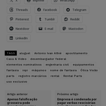
X
Imprimir
WhatsApp
Threads
Facebook
Telegram
Pinterest
Tumblr
Reddit
Nextdoor
E-mail
Mastodon
LinkedIn
TAGS
aluguel
Antonio Ivan Athié
apostilamento
Casa & Video
desembargador federal
elementos nominativos
engenharia civil
equipamentos
fantasia
inpi
máquinos
nome de fantasia
Ótica Visão
parts
registro marcários
rental
Rental Parts
uso exclusivo
Artigo anterior
Próximo artigo
Apenas falsificação
Empresa é condenada por
grosseira pode
pagar verbas rescisórias