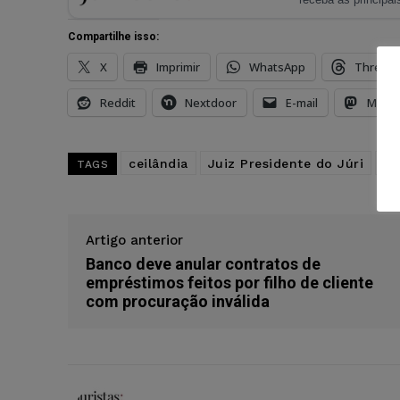
Compartilhe isso:
X
Imprimir
WhatsApp
Thread
Reddit
Nextdoor
E-mail
Mast
ceilândia
Juiz Presidente do Júri
pr
TAGS
Artigo anterior
Banco deve anular contratos de
empréstimos feitos por filho de cliente
com procuração inválida