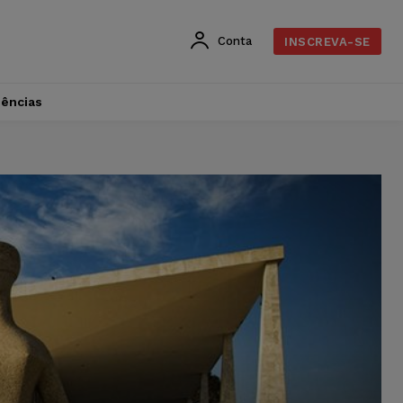
Conta
INSCREVA-SE
dências