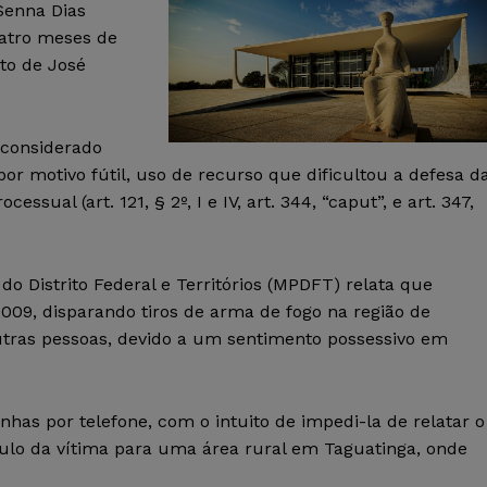
Senna Dias
uatro meses de
ato de José
 considerado
or motivo fútil, uso de recurso que dificultou a defesa d
sual (art. 121, § 2º, I e IV, art. 344, “caput”, e art. 347,
do Distrito Federal e Territórios (MPDFT) relata que
2009, disparando tiros de arma de fogo na região de
 outras pessoas, devido a um sentimento possessivo em
as por telefone, com o intuito de impedi-la de relatar o
ículo da vítima para uma área rural em Taguatinga, onde