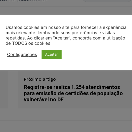
s
Facebook
Telegram
Pinterest
Tumblr
Usamos cookies em nosso site para fornecer a experiência
mais relevante, lembrando suas preferências e visitas
odon
LinkedIn
repetidas. Ao clicar em “Aceitar”, concorda com a utilização
de TODOS os cookies.
isão
tribunal do júri
Configurações
Aceitar
Próximo artigo
Registre-se realiza 1.254 atendimentos
para emissão de certidões de população
vulnerável no DF