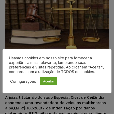
Usamos cookies em nosso site para fornecer a
experiência mais relevante, lembrando suas
Loja de veículos vende carro com
preferências e visitas repetidas. Ao clicar em “Aceitar”,
concorda com a utilização de TODOS os cookies.
quilometragem adulterada e
deverá indenizar cliente
Configurações
Aceitar
Juristas
-
29/05/2017
NOTÍCIAS
A juíza titular do Juizado Especial Cível de Ceilândia
condenou uma revendedora de veículos multimarcas
a pagar R$ 10.528,97 de indenização por danos
materiais, e R$ 3 mil por danos morais, a uma cliente