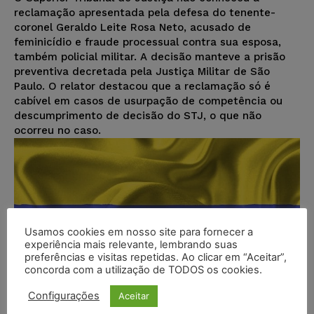
reclamação apresentada pela defesa do tenente-
coronel Geraldo Leite Rosa Neto, acusado de
feminicídio e fraude processual contra sua esposa,
também policial militar. A decisão manteve a prisão
preventiva decretada pela Justiça Militar de São
Paulo. O relator destacou que a reclamação só é
cabível em casos de usurpação de competência ou
descumprimento de decisão do STJ, o que não
ocorreu no caso.
Usamos cookies em nosso site para fornecer a
experiência mais relevante, lembrando suas
preferências e visitas repetidas. Ao clicar em “Aceitar”,
concorda com a utilização de TODOS os cookies.
Configurações
Aceitar