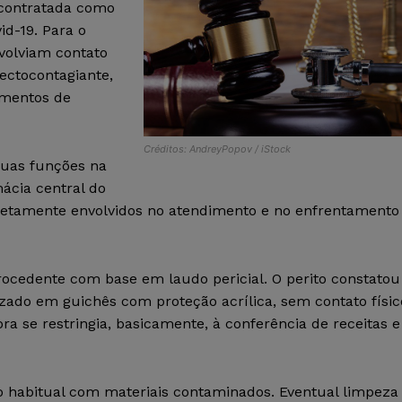
 contratada como
id-19. Para o
volviam contato
ectocontagiante,
amentos de
Créditos: AndreyPopov / iStock
suas funções na
ácia central do
diretamente envolvidos no atendimento e no enfrentamento
procedente com base em laudo pericial. O perito constatou
izado em guichês com proteção acrílica, sem contato físic
ra se restringia, basicamente, à conferência de receitas e
 habitual com materiais contaminados. Eventual limpeza