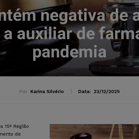
tém negativa de a
 a auxiliar de farm
pandemia
Por
Karina Silvério
Data:
23/12/2025
a 15ª Região
amento de