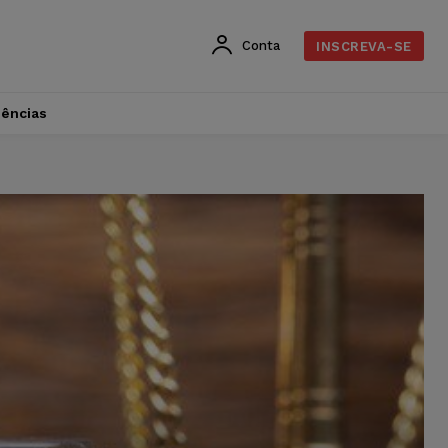
Conta
INSCREVA-SE
dências