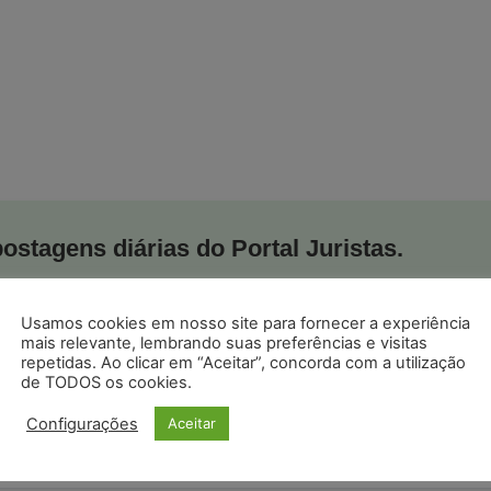
postagens diárias do Portal Juristas.
o com os
termos de uso
e
privacidade
do Whatsapp.
Usamos cookies em nosso site para fornecer a experiência
mais relevante, lembrando suas preferências e visitas
repetidas. Ao clicar em “Aceitar”, concorda com a utilização
de TODOS os cookies.
Configurações
Aceitar
ristas no Google News
Seguir no Google
 notícias jurídicas do Brasil