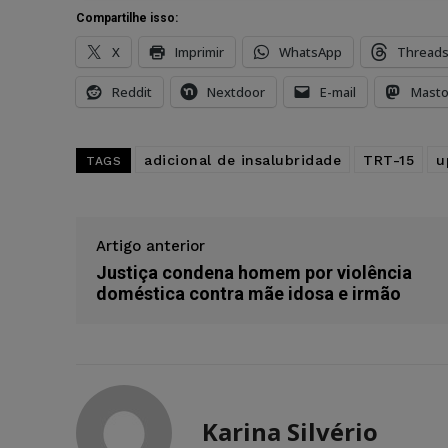
Compartilhe isso:
X
Imprimir
WhatsApp
Thread
Reddit
Nextdoor
E-mail
Mast
adicional de insalubridade
TRT-15
u
TAGS
Artigo anterior
Justiça condena homem por violência
doméstica contra mãe idosa e irmão
Karina Silvério