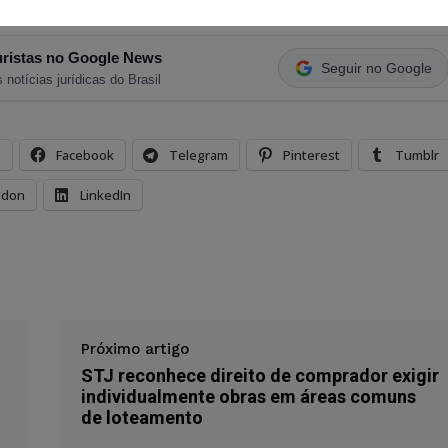
ristas no Google News
Seguir no Google
 notícias jurídicas do Brasil
s
Facebook
Telegram
Pinterest
Tumblr
odon
LinkedIn
Próximo artigo
STJ reconhece direito de comprador exigir
individualmente obras em áreas comuns
de loteamento