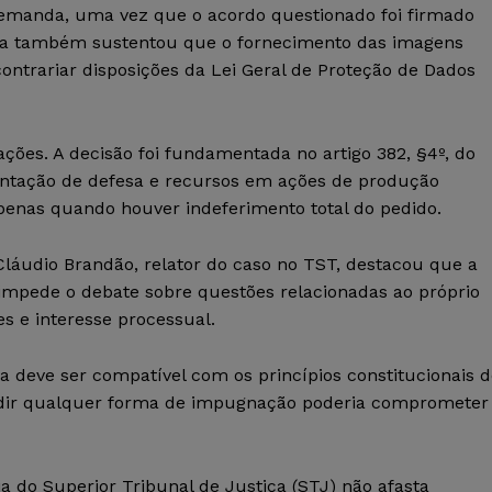
 demanda, uma vez que o acordo questionado foi firmado
esa também sustentou que o fornecimento das imagens
ontrariar disposições da Lei Geral de Proteção de Dados
ações. A decisão foi fundamentada no artigo 382, §4º, do
sentação de defesa e recursos em ações de produção
enas quando houver indeferimento total do pedido.
láudio Brandão, relator do caso no TST, destacou que a
o impede o debate sobre questões relacionadas ao próprio
s e interesse processual.
 deve ser compatível com os princípios constitucionais d
pedir qualquer forma de impugnação poderia comprometer
 do Superior Tribunal de Justiça (STJ) não afasta