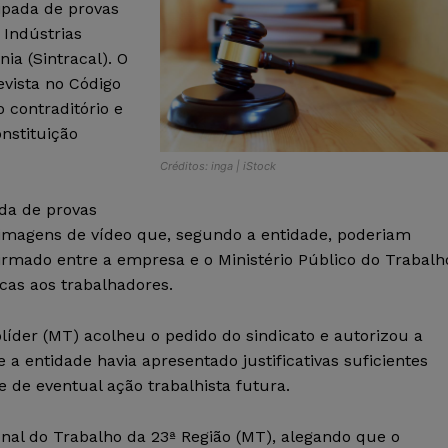
ipada de provas
 Indústrias
ia (Sintracal). O
evista no Código
o contraditório e
nstituição
Créditos: inga | iStock
da de provas
r imagens de vídeo que, segundo a entidade, poderiam
mado entre a empresa e o Ministério Público do Trabalh
cas aos trabalhadores.
líder (MT) acolheu o pedido do sindicato e autorizou a
a entidade havia apresentado justificativas suficientes
de de eventual ação trabalhista futura.
nal do Trabalho da 23ª Região (MT), alegando que o