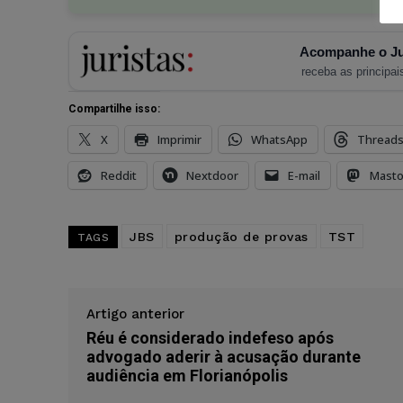
Acompanhe o Ju
receba as principais
Compartilhe isso:
X
Imprimir
WhatsApp
Thread
Reddit
Nextdoor
E-mail
Mast
JBS
produção de provas
TST
TAGS
Artigo anterior
Réu é considerado indefeso após
advogado aderir à acusação durante
audiência em Florianópolis