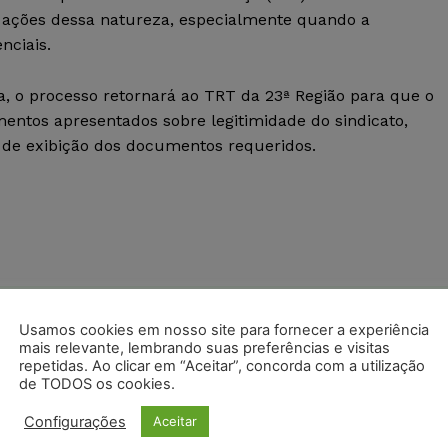
 ações dessa natureza, especialmente quando a
nciais.
o processo retornará ao TRT da 23ª Região para que o
entos apresentados sobre legitimidade do sindicato,
e de exibição dos documentos requeridos.
postagens diárias do Portal Juristas.
Usamos cookies em nosso site para fornecer a experiência
mais relevante, lembrando suas preferências e visitas
o com os
termos de uso
e
privacidade
do Whatsapp.
repetidas. Ao clicar em “Aceitar”, concorda com a utilização
de TODOS os cookies.
Configurações
Aceitar