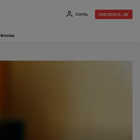
Conta
INSCREVA-SE
dências