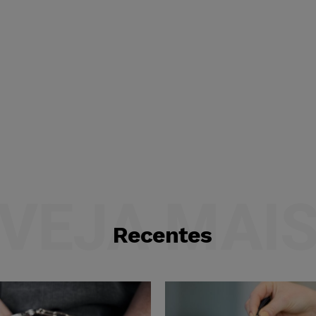
VEJA MAI
Recentes