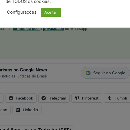
de TODOS os cookies.
Configurações
Aceitar
postagens diárias do Portal Juristas.
o com os
termos de uso
e
privacidade
do Whatsapp.
ristas no Google News
Seguir no Google
 notícias jurídicas do Brasil
s
Facebook
Telegram
Pinterest
Tumblr
odon
LinkedIn
bunal Superior do Trabalho (TST)