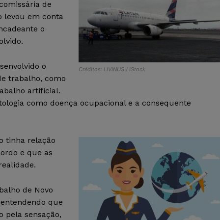
comissária de
o levou em conta
encadeante o
olvido.
senvolvido o
Créditos: LIVINUS / iStock
de trabalho, como
alho artificial.
atologia como doença ocupacional e a consequente
 tinha relação
bordo e que as
ealidade.
abalho de Novo
o entendendo que
do pela sensação,