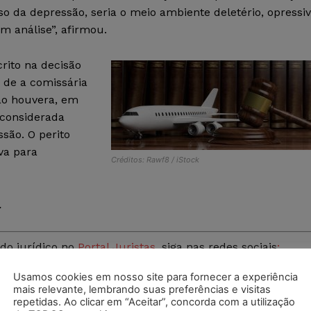
so da depressão, seria o meio ambiente deletério, opressi
m análise”, afirmou.
crito na decisão
 de a comissária
não houvera, em
 considerada
são. O perito
iva para
Créditos: Rawf8 / iStock
.
do jurídico no
Portal Juristas
, siga nas redes sociais
:
ipe de nossos grupos no
Telegram
e
WhatsApp.
Adquira s
Usamos cookies em nosso site para fornecer a experiência
ristas Certificação Digital
, entre em contato conosco por e
mais relevante, lembrando suas preferências e visitas
repetidas. Ao clicar em “Aceitar”, concorda com a utilização