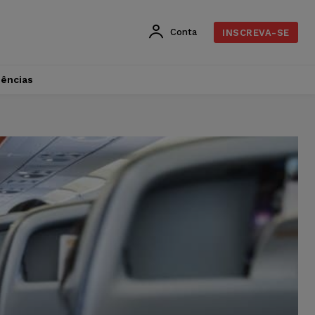
Conta
INSCREVA-SE
dências