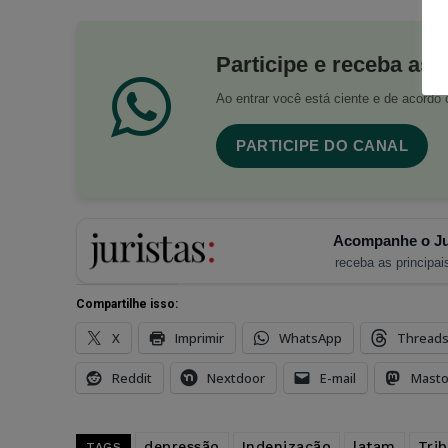
Participe e receba as 
Ao entrar você está ciente e de acord
PARTICIPE DO CANAL
Acompanhe o Ju
receba as principais
Compartilhe isso:
X
Imprimir
WhatsApp
Thread
Reddit
Nextdoor
E-mail
Mast
depressão
Indenização
latam
Tri
TAGS