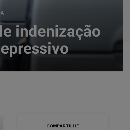
TA
de indenização
depressivo
COMPARTILHE