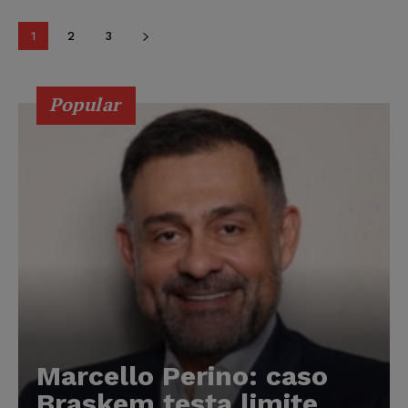
1
2
3
Popular
Marcello Perino: caso
Braskem testa limite