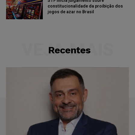
STF inicia julgamento sobre
constitucionalidade da proibição dos
jogos de azar no Brasil
VEJA MAIS
Recentes