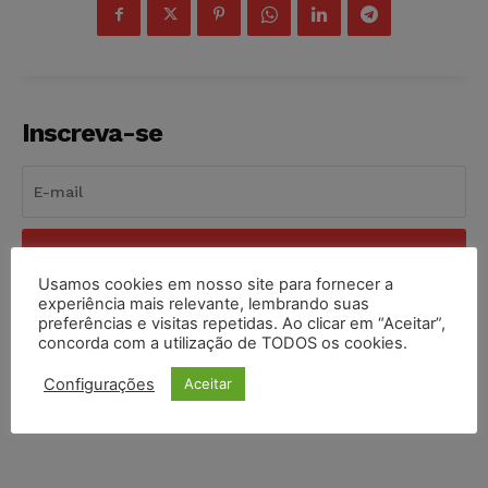
Inscreva-se
INSCREVER
Usamos cookies em nosso site para fornecer a
experiência mais relevante, lembrando suas
Li e aceito a
Política de Privacidade
.
preferências e visitas repetidas. Ao clicar em “Aceitar”,
concorda com a utilização de TODOS os cookies.
Configurações
Aceitar