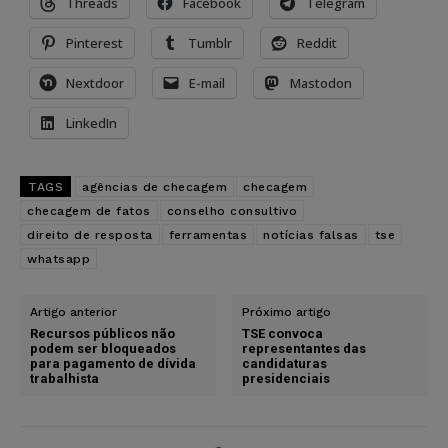
Threads
Facebook
Telegram
Pinterest
Tumblr
Reddit
Nextdoor
E-mail
Mastodon
LinkedIn
TAGS
agências de checagem
checagem
checagem de fatos
conselho consultivo
direito de resposta
ferramentas
notícias falsas
tse
whatsapp
Artigo anterior
Próximo artigo
Recursos públicos não
TSE convoca
podem ser bloqueados
representantes das
para pagamento de dívida
candidaturas
trabalhista
presidenciais