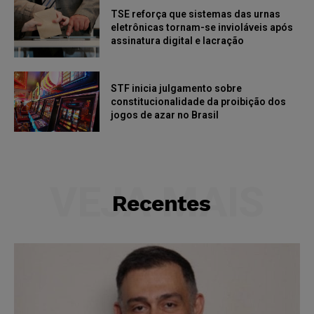
TSE reforça que sistemas das urnas
eletrônicas tornam-se invioláveis após
assinatura digital e lacração
STF inicia julgamento sobre
constitucionalidade da proibição dos
jogos de azar no Brasil
VEJA MAIS
Recentes