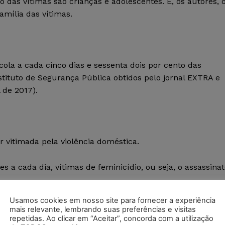
o das vítimas são crianças e adolescentes. E, os autores, 
mília das vítimas.
ola a cada cinco dias e sessenta dois por cento das
tituto de Segurança Pública obtidos pelo jornal EXTRA e
 de 2017).
 vitimada pela violência doméstica.
s a cada dia, vítimas de feminicídio, ou seja, o assassina
Usamos cookies em nosso site para fornecer a experiência
mais relevante, lembrando suas preferências e visitas
repetidas. Ao clicar em “Aceitar”, concorda com a utilização