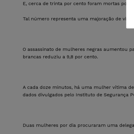
E, cerca de trinta por cento foram mortas por s
Tal número representa uma majoração de vinte
O assassinato de mulheres negras aumentou pa
brancas reduziu a 9,8 por cento.
A cada doze minutos, há uma mulher vítima de a
dados divulgados pelo Instituto de Segurança Pú
Duas mulheres por dia procuraram uma delegaci