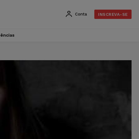
Conta
INSCREVA-SE
dências