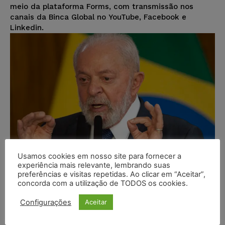
meio da plataforma Forms, com transmissão nos
canais da Binca Global no YouTube, Facebook e
Linkedin.
Usamos cookies em nosso site para fornecer a
experiência mais relevante, lembrando suas
preferências e visitas repetidas. Ao clicar em “Aceitar”,
concorda com a utilização de TODOS os cookies.
Nova lei sancionada pelo
Configurações
Aceitar
presidente Lula impede guarda
compartilhada em caso de