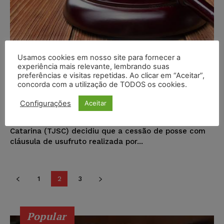
TJSC decide que cessão de posse a
Usamos cookies em nosso site para fornecer a
experiência mais relevante, lembrando suas
sobrinho não configura doação e
preferências e visitas repetidas. Ao clicar em “Aceitar”,
pode ser revogada em vida
concorda com a utilização de TODOS os cookies.
Configurações
Aceitar
Karina Silvério
-
15/12/2025
DIREITO DO CONSUMIDOR
A 1ª Câmara Civil do Tribunal de Justiça de Santa
Catarina (TJSC) decidiu que a cessão de posse com
cláusula de usufruto realizada por...
1
2
3
Popular