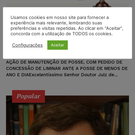
Usamos cookies em nosso site para fornecer a
experiência mais relevante, lembrando suas
Modelo de Petição de Ação de
preferências e visitas repetidas. Ao clicar em “Aceitar”,
concorda com a utilização de TODOS os cookies.
Manutenção de Posse
Configurações
Aceitar
Markus Samuel Leite Norat
-
DIREITO IMOBILIÁRIO
13/03/2020
AÇÃO DE MANUTENÇÃO DE POSSE, COM PEDIDO DE
CONCESSÃO DE LIMINAR ANTE A POSSE DE MENOS DE
ANO E DIAExcelentíssimo Senhor Doutor Juiz de...
Popular