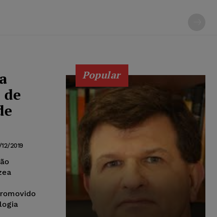
Popular
a
 de
de
1/12/2019
São
zea
promovido
logia