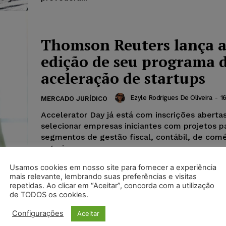
Thomson Reuters lança a
edição de seu programa 
aceleração de startups
Ezyle Rodrigues De Oliveira
-
1
MERCADO JURÍDICO
Accelerator Day já está com inscrições abertas
selecionar empresas iniciantes com projetos p
segmentos de gestão fiscal, contábil, de comé
exterior...
Usamos cookies em nosso site para fornecer a experiência
mais relevante, lembrando suas preferências e visitas
repetidas. Ao clicar em “Aceitar”, concorda com a utilização
de TODOS os cookies.
Configurações
Aceitar