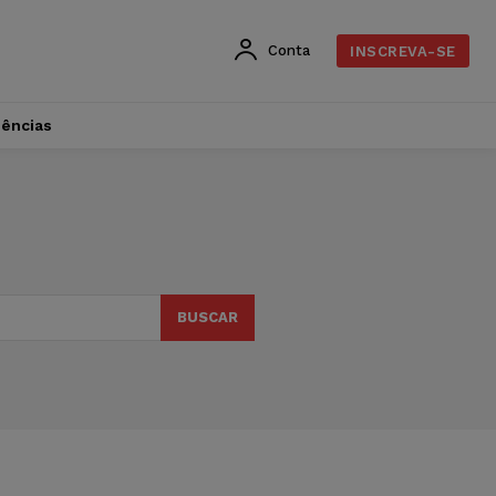
Conta
INSCREVA-SE
dências
BUSCAR