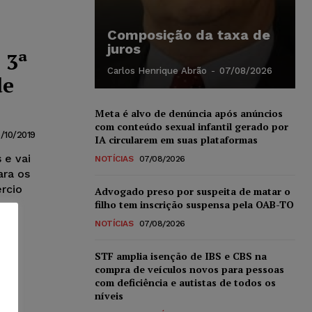
Composição da taxa de
juros
 3ª
Carlos Henrique Abrão
-
07/08/2026
de
Meta é alvo de denúncia após anúncios
com conteúdo sexual infantil gerado por
6/10/2019
IA circularem em suas plataformas
 e vai
NOTÍCIAS
07/08/2026
ara os
rcio
Advogado preso por suspeita de matar o
filho tem inscrição suspensa pela OAB-TO
NOTÍCIAS
07/08/2026
STF amplia isenção de IBS e CBS na
compra de veículos novos para pessoas
com deficiência e autistas de todos os
níveis