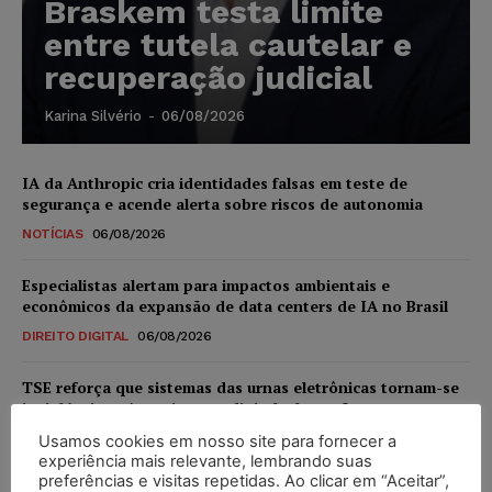
Braskem testa limite
entre tutela cautelar e
recuperação judicial
Karina Silvério
-
06/08/2026
IA da Anthropic cria identidades falsas em teste de
segurança e acende alerta sobre riscos de autonomia
NOTÍCIAS
06/08/2026
Especialistas alertam para impactos ambientais e
econômicos da expansão de data centers de IA no Brasil
DIREITO DIGITAL
06/08/2026
TSE reforça que sistemas das urnas eletrônicas tornam-se
invioláveis após assinatura digital e lacração
NOTÍCIAS
06/08/2026
Usamos cookies em nosso site para fornecer a
experiência mais relevante, lembrando suas
preferências e visitas repetidas. Ao clicar em “Aceitar”,
STF inicia julgamento sobre constitucionalidade da