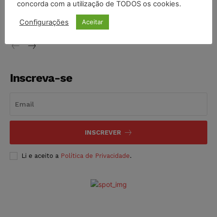
concorda com a utilização de TODOS os cookies.
proibição dos jogos de azar no Brasil
Configurações
Aceitar
NOTÍCIAS
06/08/2026
Inscreva-se
INSCREVER
Li e aceito a
Política de Privacidade
.