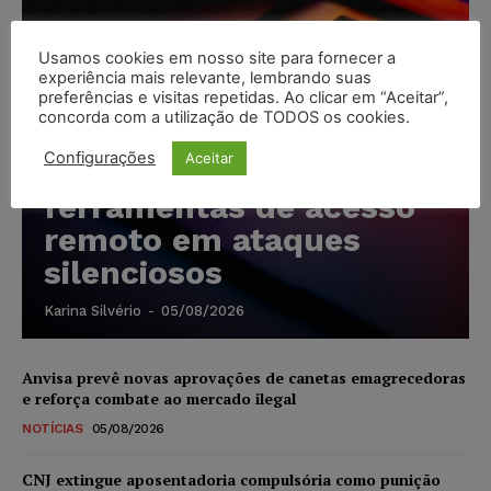
Usamos cookies em nosso site para fornecer a
experiência mais relevante, lembrando suas
preferências e visitas repetidas. Ao clicar em “Aceitar”,
Cibercriminosos
concorda com a utilização de TODOS os cookies.
exploram softwares
Configurações
Aceitar
legítimos para instalar
ferramentas de acesso
remoto em ataques
silenciosos
Karina Silvério
-
05/08/2026
Anvisa prevê novas aprovações de canetas emagrecedoras
e reforça combate ao mercado ilegal
NOTÍCIAS
05/08/2026
CNJ extingue aposentadoria compulsória como punição