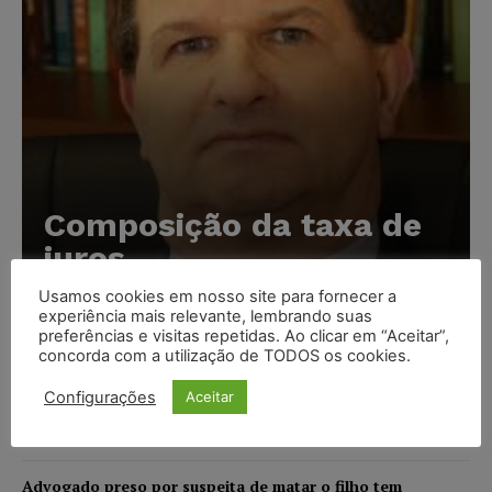
Composição da taxa de
juros
Usamos cookies em nosso site para fornecer a
Carlos Henrique Abrão
-
07/08/2026
experiência mais relevante, lembrando suas
preferências e visitas repetidas. Ao clicar em “Aceitar”,
concorda com a utilização de TODOS os cookies.
Meta é alvo de denúncia após anúncios com conteúdo
sexual infantil gerado por IA circularem em suas
Configurações
Aceitar
plataformas
NOTÍCIAS
07/08/2026
Advogado preso por suspeita de matar o filho tem