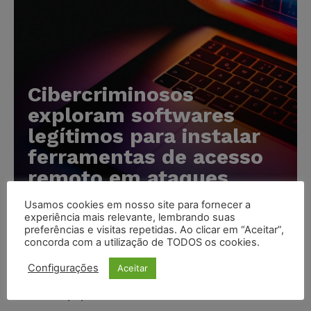
Cibercriminosos
exploram softwares
legítimos para instalar
ferramentas de acesso
remoto em ataques
silenciosos
Usamos cookies em nosso site para fornecer a
experiência mais relevante, lembrando suas
Karina Silvério
-
05/08/2026
preferências e visitas repetidas. Ao clicar em “Aceitar”,
concorda com a utilização de TODOS os cookies.
Anvisa prevê novas aprovações de canetas emagrecedoras
Configurações
Aceitar
e reforça combate ao mercado ilegal
NOTÍCIAS
05/08/2026