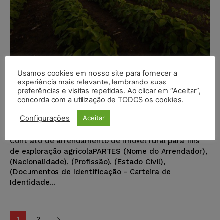
Contrato de Arrendamento de
Usamos cookies em nosso site para fornecer a
experiência mais relevante, lembrando suas
Imóvel Rural para Fins de
preferências e visitas repetidas. Ao clicar em “Aceitar”,
Exploração Agrícola
concorda com a utilização de TODOS os cookies.
Configurações
Aceitar
Markus Samuel Leite Norat
-
MODELOS DE DOCUMENTOS
13/03/2020
Contrato de arrendamento de imóvel rural para fins
de exploração agrícolaPARTES (Nome do Arrendador),
(Nacionalidade), (Profissão), (Estado Civil),
(Documentos de Identificação - Carteira de
Identidade...
1
2