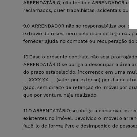
ARRENDATÁRIO, não tendo o ARRENDADOR ou mes
reclamados, quer trabalhistas, acidentais ou de
9.O ARRENDADOR não se responsabiliza por event
extravio de reses, nem pelo risco de fogo nas 
fornecer ajuda no combate ou recuperação do 
10.Caso o presente contrato não seja prorrogado
ARRENDATÁRIO se obriga a desocupar a área a
do prazo estabelecido, incorrendo em uma mul
….XXXX,XX….. (valor por extenso) por dia de atra
gado, sem direito de retenção do imóvel por qua
que por ventura haja realizado.
11.O ARRENDATÁRIO se obriga a conservar os re
existentes no imóvel. Devolvido o imóvel o arre
fazê-lo de forma livre e desimpedido de pessoas