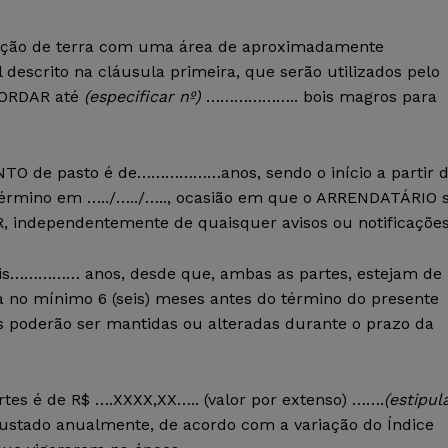
porção de terra com uma área de aproximadamente
ito na cláusula primeira, que serão utilizados pelo
ORDAR até
(especificar nº)
……………….. bois magros para
NTO de pasto é de………………anos, sendo o início a partir 
 término em …../…../….., ocasião em que o ARRENDATÁRIO 
 independentemente de quaisquer avisos ou notificações
mais…………… anos, desde que, ambas as partes, estejam de
da no mínimo 6 (seis) meses antes do término do presente
as poderão ser mantidas ou alteradas durante o prazo da
rtes é de R$ ….XXXX,XX….. (valor por extenso) …….
(estipul
ajustado anualmente, de acordo com a variação do Índice