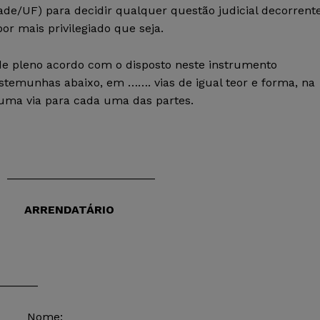
de/UF) para decidir qualquer questão judicial decorrent
or mais privilegiado que seja.
pleno acordo com o disposto neste instrumento
stemunhas abaixo, em ……. vias de igual teor e forma, na
uma via para cada uma das partes.
__________________
NDATÁRIO
_______
me: