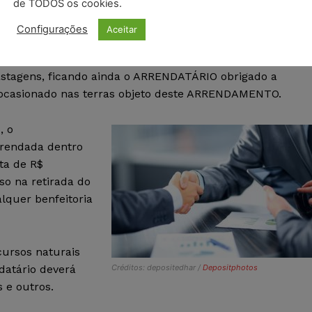
de TODOS os cookies.
mo a propriedade, que responder por eventuais direito
 qualquer outro.
Configurações
Aceitar
uais prejuízos ocasionados por animais soltos, perdas o
pastagens, ficando ainda o ARRENDATÁRIO obrigado a
ocasionado nas terras objeto deste ARRENDAMENTO.
, o
rrendada dentro
ta de R$
so na retirada do
lquer benfeitoria
cursos naturais
ndatário deverá
Créditos: depositedhar /
Depositphotos
 e outros.