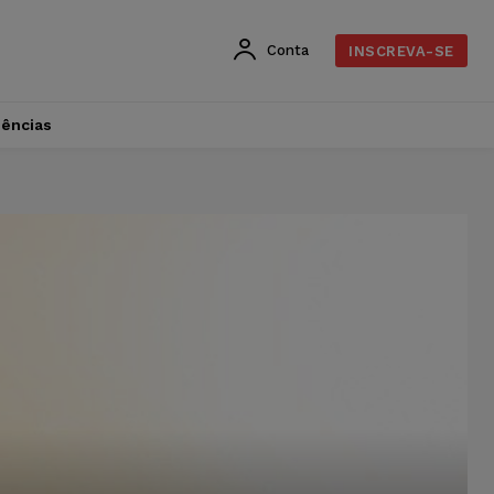
Conta
INSCREVA-SE
dências