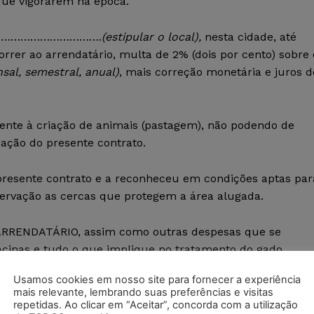
ue vigorarem na época.
o na ………………………….
(estipular o local),
nesta cidade, até
orrer ao arrendatário, multa de 2% (dois por cento) sobre 
sal, semestral, anual)
, mais correção monetária e juros d
ente à criação de animais (pastagem), não podendo de
ação do presente contrato.
presente contrato e a reconheceu em condições aptas par
ervação as cercas que protegem a área alugada.
o ARRENDATÁRIO, assim como outras despesas que se
cinas e tudo o que implique no tratamento do gado,
alquer despesa.
Usamos cookies em nosso site para fornecer a experiência
mais relevante, lembrando suas preferências e visitas
endamento, caberá toda responsabilidade ao
repetidas. Ao clicar em “Aceitar”, concorda com a utilização