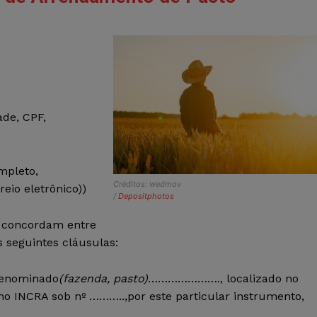
de, CPF,
pleto,
Créditos: wedmov
rreio eletrônico))
/
Depositphotos
a concordam entre
s seguintes cláusulas:
 denominado
(fazenda, pasto)
…………………., localizado no
NCRA sob nº ………..,por este particular instrumento,