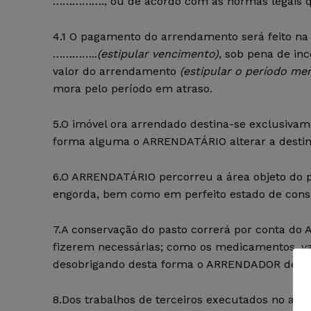
……………., ou de acordo com as normas legais q
4.1 O pagamento do arrendamento será feit
…………..
(estipular vencimento)
, sob pena de inc
valor do arrendamento
(estipular o período men
mora pelo período em atraso.
5.O imóvel ora arrendado destina-se exclusivam
forma alguma o ARRENDATÁRIO alterar a destin
6.O ARRENDATÁRIO percorreu a área objeto do 
engorda, bem como em perfeito estado de cons
7.A conservação do pasto correrá por conta d
fizerem necessárias; como os medicamentos, va
desobrigando desta forma o ARRENDADOR de qu
8.Dos trabalhos de terceiros executados no arr