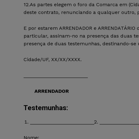
12.As partes elegem o foro da Comarca em (Cida
deste contrato, renunciando a qualquer outro, p
E por estarem ARRENDADOR e ARRENDATÁRIO de 
particular, assinam-no na presença das duas te
presença de duas testemunhas, destinando-se 
Cidade/UF, XX/XX/XXXX.
_______________________ _____
ARRENDADOR ARRE
Testemunhas:
_______________________2. _____________
Nome: No