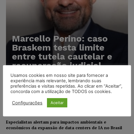
Marcello Perino: caso
Braskem testa limite
entre tutela cautelar e
recuperação judicial
Usamos cookies em nosso site para fornecer a
Karina Silvério
-
06/08/2026
experiência mais relevante, lembrando suas
preferências e visitas repetidas. Ao clicar em “Aceitar”,
concorda com a utilização de TODOS os cookies.
IA da Anthropic cria identidades falsas em teste de
segurança e acende alerta sobre riscos de autonomia
Configurações
Aceitar
NOTÍCIAS
06/08/2026
Especialistas alertam para impactos ambientais e
econômicos da expansão de data centers de IA no Brasil