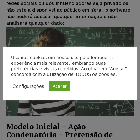
redes sociais ou dos influenciadores seja privado ou
não esteja disponível ao público em geral, o software
não poderá acessar qualquer informação e não
analisará qualquer dado;
Usamos cookies em nosso site para fornecer a
experiência mais relevante, lembrando suas
preferências e visitas repetidas. Ao clicar em “Aceitar”,
concorda com a utilização de TODOS os cookies.
Configurações
Aceitar
Modelo Inicial – Ação
Condenatória – Pretensão de