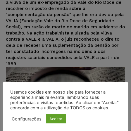
a viúva de um ex-empregado da Vale do Rio Doce de
recolher o imposto de renda sobre a
"complementação da pensão" que lhe era devida pela
VALIA (Fundação Vale do Rio Doce de Seguridade
Social), em razão da morte do marido em acidente do
trabalho. Na ação trabalhista ajuizada pela viúva
contra a VALE e a VALIA, o juiz reconheceu o direito
dela de receber uma suplementação da pensão por
ter constatado incorreções na incidência dos
reajustes salariais concedidos pela VALE a partir de
1989.
Usamos cookies em nosso site para fornecer a
experiência mais relevante, lembrando suas
preferências e visitas repetidas. Ao clicar em “Aceitar”,
concorda com a utilização de TODOS os cookies.
Configurações
Aceitar