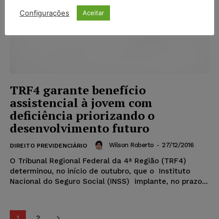
Configurações
Aceitar
TRF4 garante benefício
assistencial à jovem com
deficiência priorizando o
desenvolvimento futuro
Wilson Roberto
-
27/12/2016
DIREITO PREVIDENCIÁRIO
O Tribunal Regional Federal da 4ª Região (TRF4)
determinou, no início de outubro, que o Instituto
Nacional do Seguro Social (INSS) implante, no prazo...
1
2