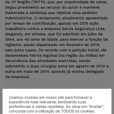
da 11ª Região (TRT11), que, por unanimidade de votos,
negou provimento ao recurso do autor e manteve
inalterada a sentença que rejeitou seus pedidos
indenizatórios. O reclamante, atualmente aposentado
por tempo de contribuição, ajuizou em 2015 ação
trabalhista contra a empresa Servis Segurança Ltda.
alegando, em síntese, que foi admitido em julho de
1994, aos 40 anos de idade, para exercer a função de
vigilante, sendo dispensado em fevereiro de 2014,
sem justa causa. De acordo com a petição inicial, ele
desenvolveu hérnia inguinal (na região da virilha) em
decorrência das atividades exercidas, sendo
submetido a duas cirurgias (uma em agosto de 2010 e
outra em maio de 2014, quando já estava desligado
da empresa).
Usamos cookies em nosso site para fornecer a
experiência mais relevante, lembrando suas
preferências e visitas repetidas. Ao clicar em “Aceitar”,
concorda com a utilização de TODOS os cookies.