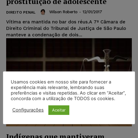
prostituição de adolescente
Wilson Roberto
-
12/01/2017
DIREITO PENAL
Vítima era mantida no bar dos réus.A 7ª Câmara de
Direito Criminal do Tribunal de Justiça de São Paulo
manteve a condenação de dois...
Usamos cookies em nosso site para fornecer a
experiência mais relevante, lembrando suas
preferências e visitas repetidas. Ao clicar em “Aceitar”,
concorda com a utilização de TODOS os cookies.
Configurações
Aceitar
Indígenas que mantiveram