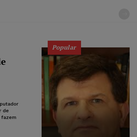
Popular
de
putador
r de
 fazem