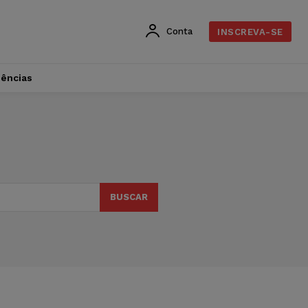
Conta
INSCREVA-SE
dências
BUSCAR