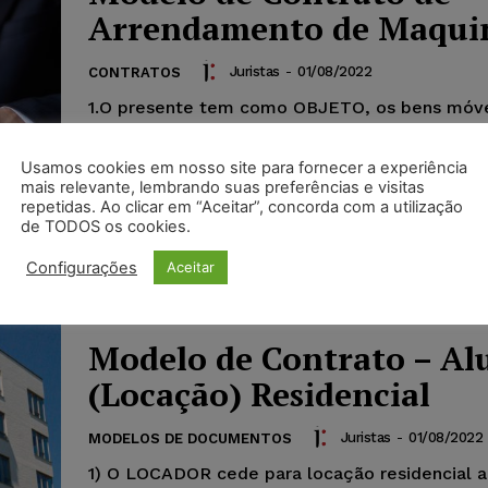
Arrendamento de Maqui
Juristas
-
01/08/2022
CONTRATOS
1.O presente tem como OBJETO, os bens móve
propriedade da ARRENDANTE, constituídos da
máquinas livres de vícios ou outros problemas
Usamos cookies em nosso site para fornecer a experiência
possam impossibilitar o funcionamento normal
mais relevante, lembrando suas preferências e visitas
repetidas. Ao clicar em “Aceitar”, concorda com a utilização
de TODOS os cookies.
Configurações
Aceitar
Modelo de Contrato – Al
(Locação) Residencial
Juristas
-
01/08/2022
MODELOS DE DOCUMENTOS
1) O LOCADOR cede para locação residencial 