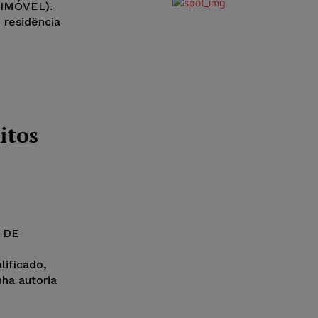
 IMÓVEL).
 residência
itos
 DE
o qualificado,
 minha autoria