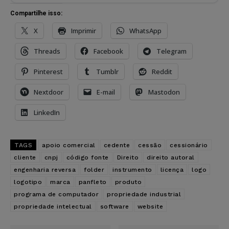
Compartilhe isso:
X
Imprimir
WhatsApp
Threads
Facebook
Telegram
Pinterest
Tumblr
Reddit
Nextdoor
E-mail
Mastodon
LinkedIn
TAGS
apoio comercial
cedente
cessão
cessionário
cliente
cnpj
código fonte
Direito
direito autoral
engenharia reversa
folder
instrumento
licença
logo
logotipo
marca
panfleto
produto
programa de computador
propriedade industrial
propriedade intelectual
software
website