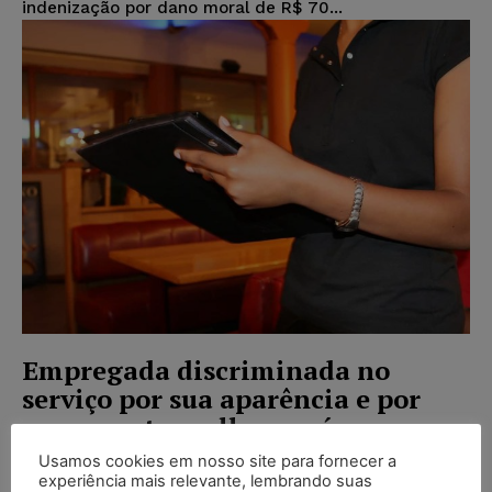
indenização por dano moral de R$ 70...
Empregada discriminada no
serviço por sua aparência e por
usar sapatos velhos será
indenizada por danos morais
Usamos cookies em nosso site para fornecer a
experiência mais relevante, lembrando suas