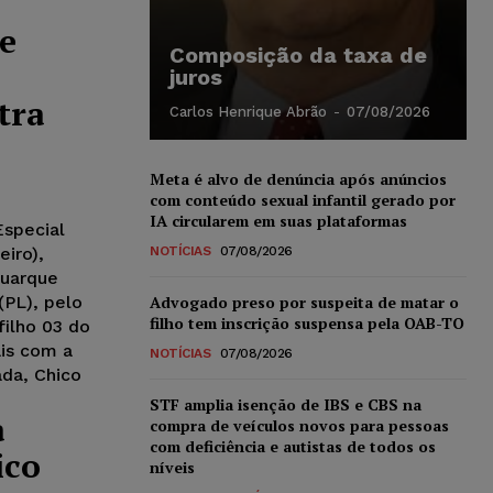
de
Composição da taxa de
juros
tra
Carlos Henrique Abrão
-
07/08/2026
Meta é alvo de denúncia após anúncios
com conteúdo sexual infantil gerado por
IA circularem em suas plataformas
Especial
eiro),
NOTÍCIAS
07/08/2026
Buarque
(PL), pelo
Advogado preso por suspeita de matar o
filho tem inscrição suspensa pela OAB-TO
filho 03 do
ais com a
NOTÍCIAS
07/08/2026
ada, Chico
STF amplia isenção de IBS e CBS na
a
compra de veículos novos para pessoas
com deficiência e autistas de todos os
ico
níveis