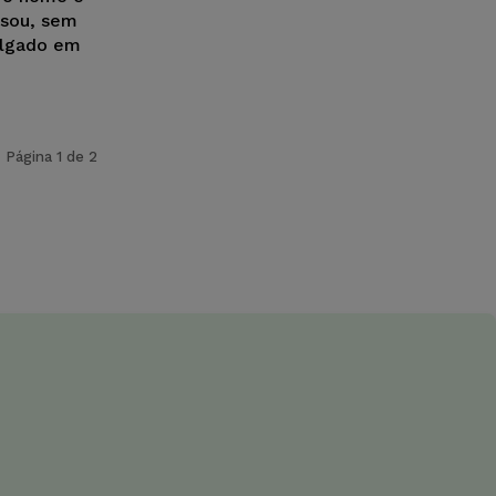
usou, sem
ulgado em
Página 1 de 2