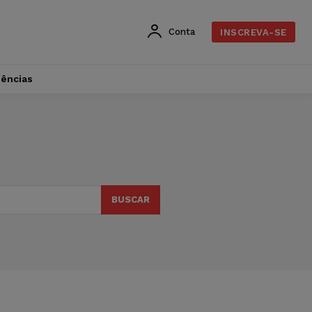
Conta
INSCREVA-SE
dências
BUSCAR