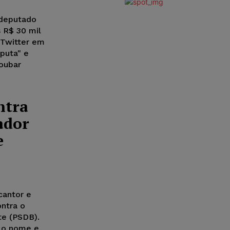
 deputado
 R$ 30 mil
 Twitter em
 puta" e
roubar
ntra
ador
e
cantor e
ontra o
te (PSDB).
, o nome e