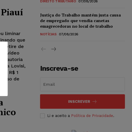
e
DIREITO TRIBUTÁRIO
07/08/2026
 Piauí
Justiça do Trabalho mantém justa causa
de empregado que vendia canetas
emagrecedoras no local de trabalho
u liminar
NOTÍCIAS
07/08/2026
minando que
, retire de
 de vídeo
de autoria
cha Lovisi,
Inscreva-se
 de R$ 1
 caso de
a
INSCREVER
hico
Li e aceito a
Política de Privacidade
.