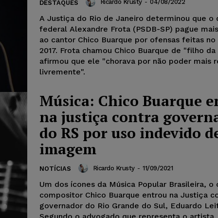
Ricardo Krusty
-
04/08/2022
DESTAQUES
A Justiça do Rio de Janeiro determinou que o
federal Alexandre Frota (PSDB-SP) pague mais
ao cantor Chico Buarque por ofensas feitas no
2017. Frota chamou Chico Buarque de "filho da
afirmou que ele "chorava por não poder mais 
livremente".
Música: Chico Buarque e
na justiça contra govern
do RS por uso indevido d
imagem
Ricardo Krusty
-
11/09/2021
NOTÍCIAS
Um dos ícones da Música Popular Brasileira, o 
compositor Chico Buarque entrou na Justiça c
governador do Rio Grande do Sul, Eduardo Lei
Segundo o advogado que representa o artista