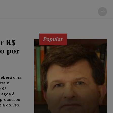
Popular
r R$
ro por
eceberá uma
tra o
o 6º
 Lagoa é
o processou
cia do uso