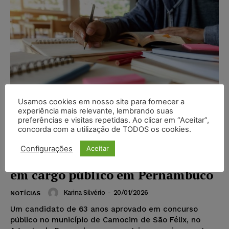
Usamos cookies em nosso site para fornecer a
experiência mais relevante, lembrando suas
preferências e visitas repetidas. Ao clicar em “Aceitar”,
concorda com a utilização de TODOS os cookies.
Idoso aprovado em concurso
Configurações
Aceitar
recorre à Justiça e garante posse
em cargo público em Pernambuco
Karina Silvério
-
20/01/2026
NOTÍCIAS
Um candidato de 63 anos aprovado em concurso
público no município de Camocim de São Félix, no