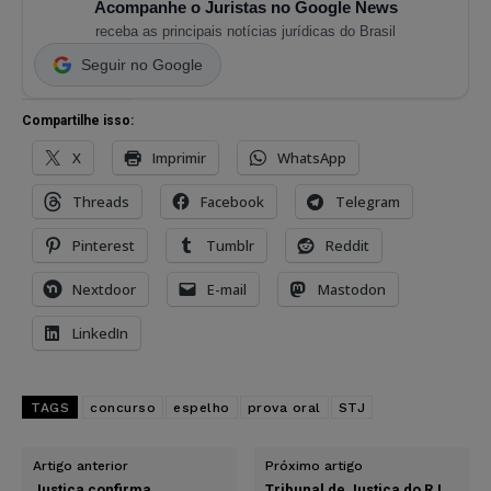
Acompanhe o Juristas no Google News
receba as principais notícias jurídicas do Brasil
Seguir no Google
Compartilhe isso:
X
Imprimir
WhatsApp
Threads
Facebook
Telegram
Pinterest
Tumblr
Reddit
Nextdoor
E-mail
Mastodon
LinkedIn
TAGS
concurso
espelho
prova oral
STJ
Artigo anterior
Próximo artigo
Justiça confirma
Tribunal de Justiça do RJ