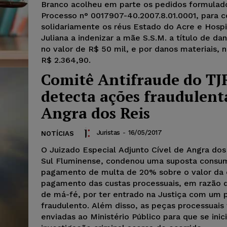
Branco acolheu em parte os pedidos formulad
Processo n° 0017907-40.2007.8.01.0001, para 
solidariamente os réus Estado do Acre e Hospi
Juliana a indenizar a mãe S.S.M. a título de da
no valor de R$ 50 mil, e por danos materiais, n
R$ 2.364,90.
Comitê Antifraude do TJ
detecta ações fraudulent
Angra dos Reis
Juristas
-
16/05/2017
NOTÍCIAS
O Juizado Especial Adjunto Cível de Angra dos
Sul Fluminense, condenou uma suposta consu
pagamento de multa de 20% sobre o valor da 
pagamento das custas processuais, em razão de
de má-fé, por ter entrado na Justiça com um 
fraudulento. Além disso, as peças processuais
enviadas ao Ministério Público para que se ini