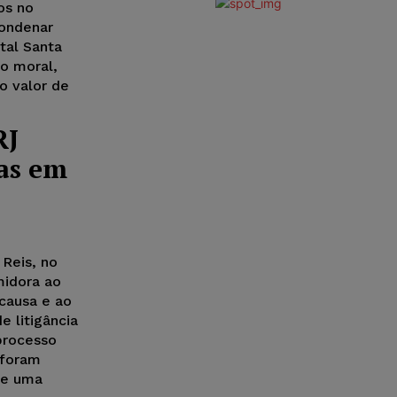
os no
condenar
tal Santa
no moral,
o valor de
RJ
as em
 Reis, no
midora ao
causa e ao
 litigância
processo
 foram
cie uma