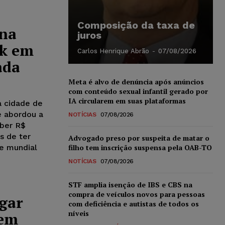
Composição da taxa de
 na
juros
nk em
Carlos Henrique Abrão
-
07/08/2026
ada
Meta é alvo de denúncia após anúncios
com conteúdo sexual infantil gerado por
IA circularem em suas plataformas
a cidade de
e abordou a
NOTÍCIAS
07/08/2026
eber R$
s de ter
Advogado preso por suspeita de matar o
de mundial
filho tem inscrição suspensa pela OAB-TO
NOTÍCIAS
07/08/2026
STF amplia isenção de IBS e CBS na
compra de veículos novos para pessoas
agar
com deficiência e autistas de todos os
níveis
 em