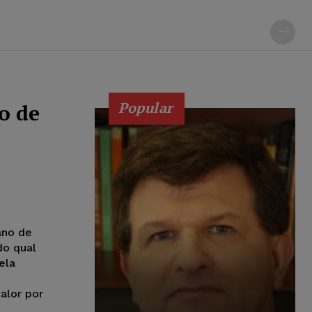
Popular
o de
ano de
do qual
ela
alor por