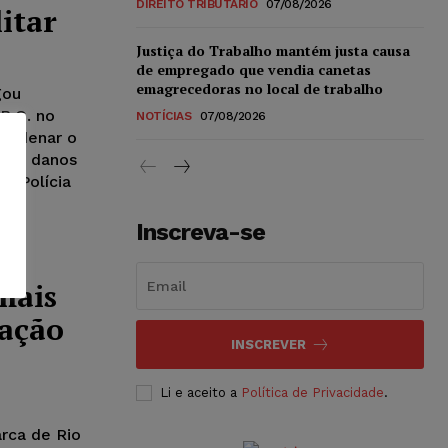
DIREITO TRIBUTÁRIO
07/08/2026
itar
Justiça do Trabalho mantém justa causa
de empregado que vendia canetas
emagrecedoras no local de trabalho
gou
B.O. no
NOTÍCIAS
07/08/2026
condenar o
 por danos
a Polícia
Inscreva-se
mais
zação
INSCREVER
Li e aceito a
Política de Privacidade
.
rca de Rio