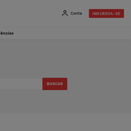
Conta
INSCREVA-SE
dências
BUSCAR