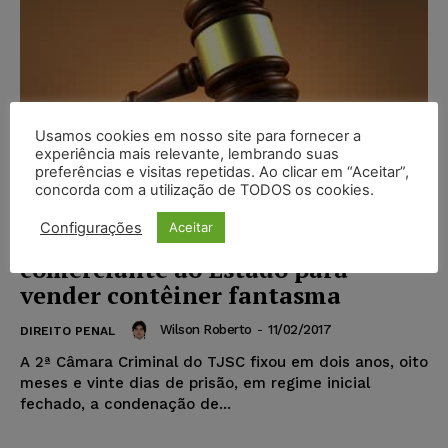
Usamos cookies em nosso site para fornecer a
experiência mais relevante, lembrando suas
preferências e visitas repetidas. Ao clicar em “Aceitar”,
concorda com a utilização de TODOS os cookies.
Configurações
Aceitar
Golpista é condenado por atrair
comerciante ao Estado para
vender contêiner fantasma
Wilson Roberto
-
11/02/2017
DIREITO PENAL
A 2ª Câmara Criminal do TJSC fixou em dois anos, oito
meses e vinte dias de prisão, em regime inicial
fechado, a condenação de...