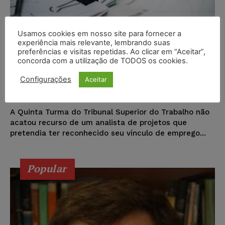
Usamos cookies em nosso site para fornecer a
experiência mais relevante, lembrando suas
Assessor de agência de fomento
preferências e visitas repetidas. Ao clicar em “Aceitar”,
concorda com a utilização de TODOS os cookies.
não obtém vínculo de emprego
com o Estado do RJ
Configurações
Aceitar
João Padi
-
25/08/2017
NOTÍCIAS
A Quinta Turma do Tribunal Superior do Trabalho não
acatou recurso de um analista de projetos que
pretendia ter reconhecido seu vínculo de emprego...
Popular