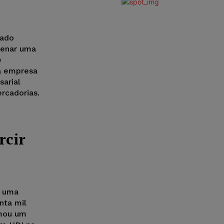
zado
denar uma
e
la empresa
sarial
rcadorias.
rcir
r uma
nta mil
rmou um