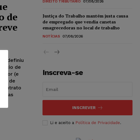
DIREITO TRIBUTÁRIO
07/08/2026
ue
o de
Justiça do Trabalho mantém justa causa
de empregado que vendia canetas
reve
emagrecedoras no local de trabalho
NOTÍCIAS
07/08/2026
), definiu
rcício de
Inscreva-se
rador (e
nto de
 contrato
to das
INSCREVER
Li e aceito a
Política de Privacidade
.