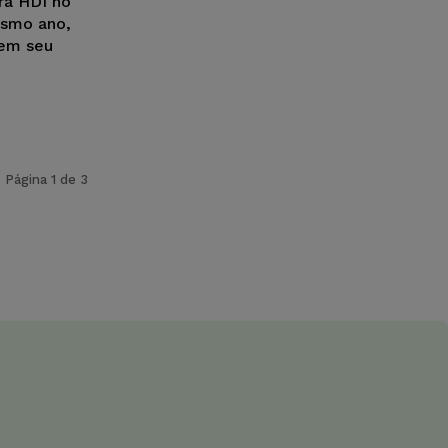
ra HDI no
smo ano,
 em seu
Página 1 de 3