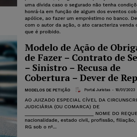
uma dívida caso o segurado não tenha condiç
honrá-la em função de algum dos eventos cob
apólice, ao fazer um empréstimo no banco. D
com o autor da ação, o ato caracteriza venda 
que é proibido.
Modelo de Ação de Obrig
de Fazer – Contrato de S
– Sinistro – Recusa de
Cobertura – Dever de Re
Portal Juristas
-
18/01/2023
MODELOS DE PETIÇÃO
AO JUIZADO ESPECIAL CÍVEL DA CIRCUNSCR
JUDICIÁRIA (OU COMARCA) DE
_________________________ NOME DO REQU
nacionalidade, estado civil, profissão, filiação,
RG sob o nº...