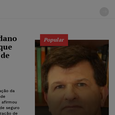
 dano
Popular
 que
 de
ação da
 de
e afirmou
 de seguro
ização de