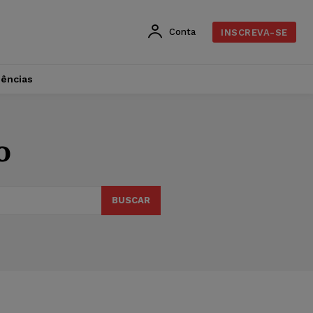
Conta
INSCREVA-SE
dências
o
BUSCAR