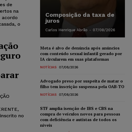
ões de
ertos na
Composição da taxa de
e acordo
juros
casada, o
Carlos Henrique Abrão
-
07/08/2026
ação
Meta é alvo de denúncia após anúncios
eguro
com conteúdo sexual infantil gerado por
IA circularem em suas plataformas
NOTÍCIAS
07/08/2026
parar
Advogado preso por suspeita de matar o
filho tem inscrição suspensa pela OAB-TO
NOTÍCIAS
07/08/2026
IÇÃO
STF amplia isenção de IBS e CBS na
ERENTE,
compra de veículos novos para pessoas
 inscrito no
com deficiência e autistas de todos os
níveis