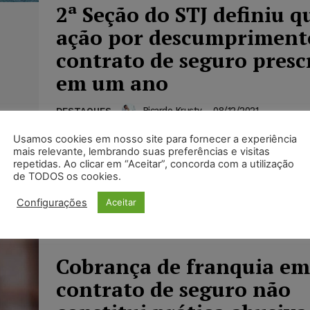
2ª Seção do STJ definiu q
ação por descumpriment
contrato de seguro presc
em um ano
Ricardo Krusty
-
08/12/2021
DESTAQUES
A 2ª Seção do Superior Tribunal de Justiça (STJ
Usamos cookies em nosso site para fornecer a experiência
ser de um ano o prazo prescricional para o exe
mais relevante, lembrando suas preferências e visitas
qualquer pretensão do segurado contra o segu
repetidas. Ao clicar em “Aceitar”, concorda com a utilização
de TODOS os cookies.
vice-versa), baseada em suposto inadimpleme
deveres (principais, secundários ou anexos) do
Configurações
Aceitar
de seguro. A decisão confirmou o entendimen
turmas de direito privado da casa.
Cobrança de franquia em
contrato de seguro não