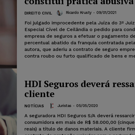
constitui prática abusiva
Ricardo Krusty
-
09/01/2021
DIREITO CIVIL
Foi julgado improcedente pela Juíza do 3º Jui
Especial Cível de Ceilândia o pedido para con
empresa de seguros a efetuar o pagamento d
percentual abatido da franquia contratada pe
autora, que aderiu a contrato de seguro empre
contra roubo ou furto qualificado de bens e me
HDI Seguros deverá ressa
cliente
Juristas
-
05/05/2020
NOTÍCIAS
A seguradora HDI Seguros S/A deverá ressarci
consumidora em mais de R$ 58.000,00 (cinque
reais) a título de danos materiais. A cliente fi