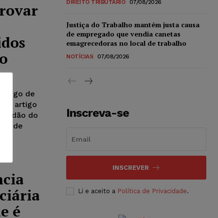
DIREITO TRIBUTÁRIO
07/08/2026
rovar
Justiça do Trabalho mantém justa causa
de empregado que vendia canetas
idos
emagrecedoras no local de trabalho
do
NOTÍCIAS
07/08/2026
 Código de
 do artigo
Inscreva-se
acórdão do
nto de
INSCREVER
ncia
ciária
Li e aceito a
Política de Privacidade
.
e é