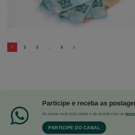
1
2
3
...
5
Participe e receba as postagen
Ao entrar você está ciente e de acordo com os
term
PARTICIPE DO CANAL