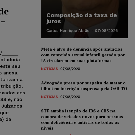
de
Composição da taxa de
 –
juros
Carlos Henrique Abrão
-
07/08/2026
Meta é alvo de denúncia após anúncios
_/______
com conteúdo sexual infantil gerado por
entadoria
IA circularem em suas plataformas
 este seu
NOTÍCIAS
07/08/2026
o anexa.
utorizam a
Advogado preso por suspeita de matar o
tribuição,
filho tem inscrição suspensa pela OAB-TO
exados aos
NOTÍCIAS
07/08/2026
SS e, não
s Juizados
STF amplia isenção de IBS e CBS na
 que
compra de veículos novos para pessoas
a) da
com deficiência e autistas de todos os
níveis