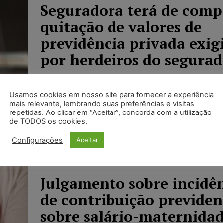
Seguradora terá de comp
quitação de valores de
previdência privada exig
por herdeiros do segura
Juristas
-
20/02/2020
NOTÍCIAS
Usamos cookies em nosso site para fornecer a experiência
Com base na regra do artigo 333, inciso II, do
mais relevante, lembrando suas preferências e visitas
Processo Civil de 1973 (reproduzido no inciso II
repetidas. Ao clicar em “Aceitar”, concorda com a utilização
373 do CPC/2015), a 3a. Turma do STJ anulou 
de TODOS os cookies.
TJPR que havia negado um pedido de pagame
pensão por morte....
Configurações
Aceitar
Julgamento sobre incidê
de contribuição previden
sobre salário-maternidad