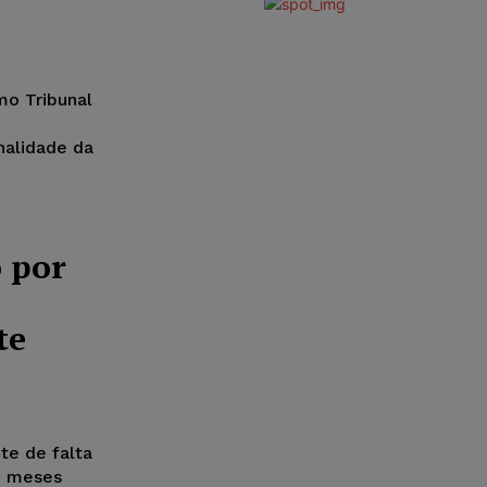
mo Tribunal
nalidade da
 por
te
te de falta
2 meses