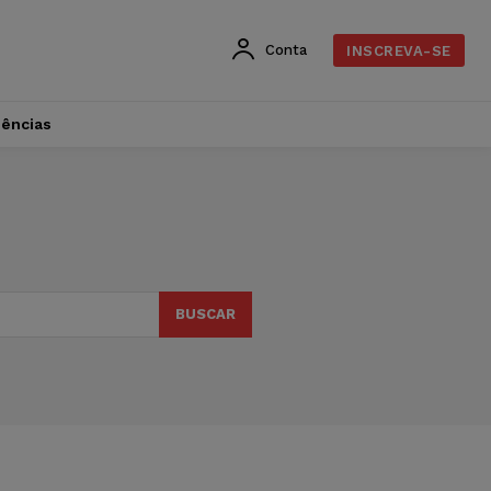
Conta
INSCREVA-SE
dências
BUSCAR