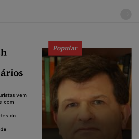
Popular
th
uários
uristas vem
se com
ntes do
 de