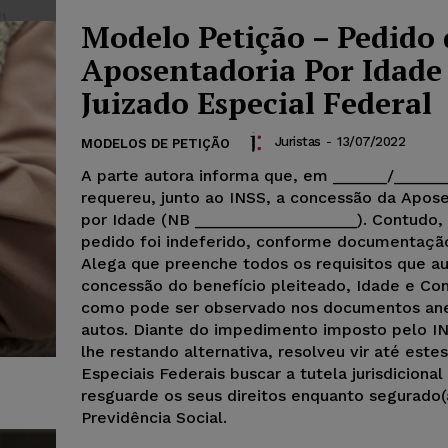
Modelo Petição – Pedido 
Aposentadoria Por Idade
Juizado Especial Federal
Juristas
-
13/07/2022
MODELOS DE PETIÇÃO
A parte autora informa que, em ______/_____
requereu, junto ao INSS, a concessão da Apos
por Idade (NB __________________). Contudo,
pedido foi indeferido, conforme documentaçã
Alega que preenche todos os requisitos que a
concessão do benefício pleiteado, Idade e Con
como pode ser observado nos documentos an
autos. Diante do impedimento imposto pelo IN
lhe restando alternativa, resolveu vir até este
Especiais Federais buscar a tutela jurisdicional
resguarde os seus direitos enquanto segurado(
Previdência Social.