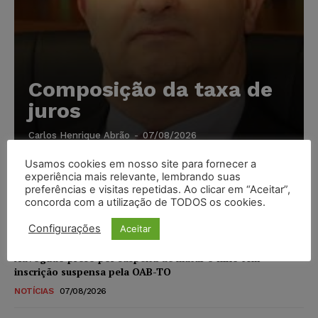
Composição da taxa de
juros
Carlos Henrique Abrão
-
07/08/2026
Usamos cookies em nosso site para fornecer a
experiência mais relevante, lembrando suas
Meta é alvo de denúncia após anúncios com conteúdo
preferências e visitas repetidas. Ao clicar em “Aceitar”,
sexual infantil gerado por IA circularem em suas
concorda com a utilização de TODOS os cookies.
plataformas
NOTÍCIAS
07/08/2026
Configurações
Aceitar
Advogado preso por suspeita de matar o filho tem
inscrição suspensa pela OAB-TO
NOTÍCIAS
07/08/2026