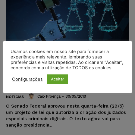
Usamos cookies em nosso site para fornecer a
experiência mais relevante, lembrando suas
preferências e visitas repetidas. Ao clicar em “Aceitar”,
concorda com a utilização de TODOS os cookies.
Senado aprova criação de juizados
Configurações
Aceitar
especiais criminais digitais
Caio Proença
-
30/05/2019
NOTÍCIAS
O Senado Federal aprovou nesta quarta-feira (29/5)
um projeto de lei que autoriza a criação dos juizados
especiais criminais digitais. O texto agora vai para
sanção presidencial.