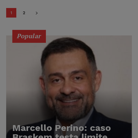
1
2
Popular
Marcello Perino: caso
Braskem testa limite