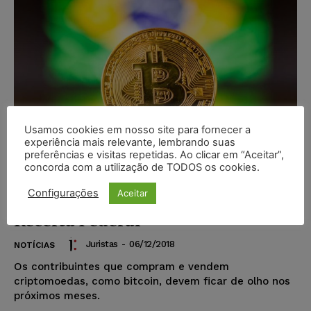
Usamos cookies em nosso site para fornecer a
experiência mais relevante, lembrando suas
preferências e visitas repetidas. Ao clicar em “Aceitar”,
concorda com a utilização de TODOS os cookies.
Operações com bitcoins e
Configurações
Aceitar
criptomoedas estão na mira da
Receita Federal
Juristas
-
06/12/2018
NOTÍCIAS
Os contribuintes que compram e vendem
criptomoedas, como bitcoin, devem ficar de olho nos
próximos meses.