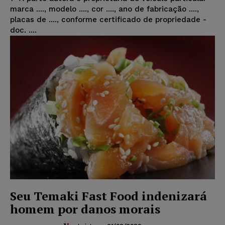
marca ...., modelo ...., cor ...., ano de fabricação ....,
placas de ...., conforme certificado de propriedade -
doc. ....
Seu Temaki Fast Food indenizará
homem por danos morais