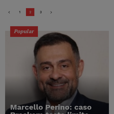
1
2
3
Popular
Marcello Perino: caso