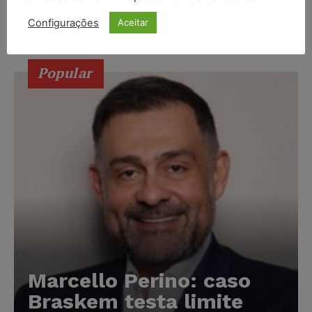
decorrentes da sonorização ambiente e exibição de
Configurações
Aceitar
obras audiovisuais em quartos de motel....
Popular
Marcello Perino: caso
Braskem testa limite