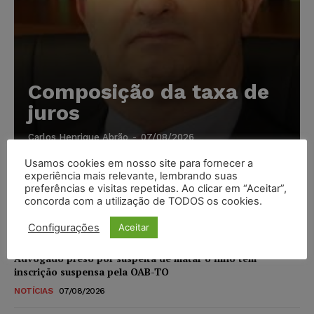
Composição da taxa de
juros
Carlos Henrique Abrão
-
07/08/2026
Usamos cookies em nosso site para fornecer a
experiência mais relevante, lembrando suas
Meta é alvo de denúncia após anúncios com conteúdo
preferências e visitas repetidas. Ao clicar em “Aceitar”,
sexual infantil gerado por IA circularem em suas
concorda com a utilização de TODOS os cookies.
plataformas
NOTÍCIAS
07/08/2026
Configurações
Aceitar
Advogado preso por suspeita de matar o filho tem
inscrição suspensa pela OAB-TO
NOTÍCIAS
07/08/2026