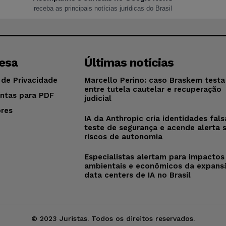
receba as principais notícias jurídicas do Brasil
esa
Últimas notícias
 de Privacidade
Marcello Perino: caso Braskem testa 
entre tutela cautelar e recuperação
ntas para PDF
judicial
res
IA da Anthropic cria identidades fal
o
teste de segurança e acende alerta 
riscos de autonomia
Especialistas alertam para impactos
ambientais e econômicos da expans
data centers de IA no Brasil
© 2023 Juristas. Todos os direitos reservados.