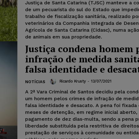
Justiça de Santa Catarina (TJSC) manteve a 
de um pecuarista do sul do Estado que impedi
trabalho de fiscalização sanitária, realizado po
veterinários da Companhia Integrada de Dese
Agrícola de Santa Catarina (Cidasc), numa ação
de animais em sua propriedade.
Justiça condena homem 
infração de medida sanit
falsa identidade e desaca
Ricardo Krusty
-
13/07/2021
NOTÍCIAS
A 2ª Vara Criminal de Santos decidiu pela con
um homem pelos crimes de infração de medida 
falsa identidade e desacato. A pena foi fixad
meses de detenção, em regime inicial aberto,
pagamento de dez dias-multa, sendo a pena pr
liberdade substituída pela restritiva de direito
prestação de serviços à comunidade ou entid