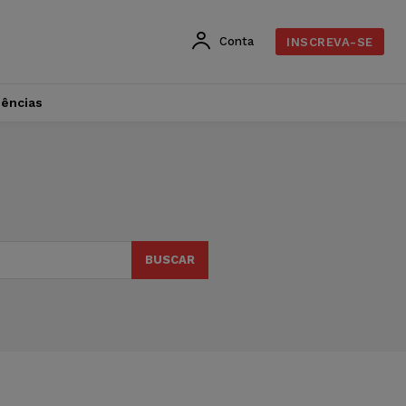
Conta
INSCREVA-SE
dências
BUSCAR