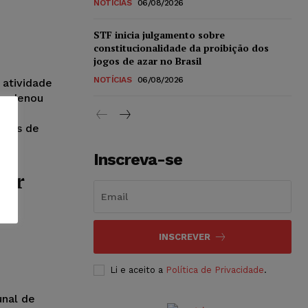
NOTÍCIAS
06/08/2026
STF inicia julgamento sobre
constitucionalidade da proibição dos
jogos de azar no Brasil
NOTÍCIAS
06/08/2026
 atividade
condenou
ime
avés de
Inscreva-se
por
INSCREVER
Li e aceito a
Política de Privacidade
.
unal de