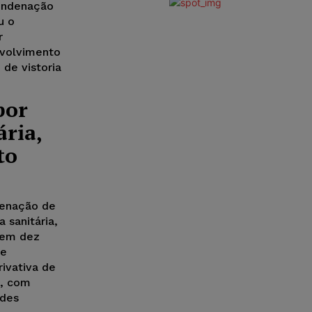
condenação
u o
r
nvolvimento
 de vistoria
por
ária,
to
denação de
sanitária,
a em dez
 e
ivativa de
s, com
ades