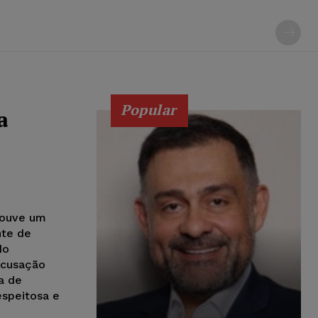
Popular
a
houve um
nte de
do
acusação
a de
espeitosa e