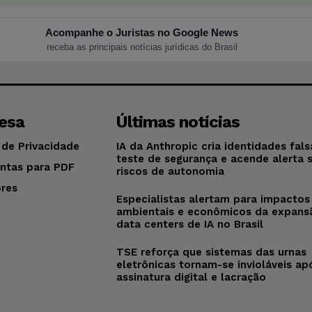
Acompanhe o Juristas no Google News
receba as principais notícias jurídicas do Brasil
esa
Últimas notícias
 de Privacidade
IA da Anthropic cria identidades fal
teste de segurança e acende alerta 
ntas para PDF
riscos de autonomia
res
Especialistas alertam para impactos
o
ambientais e econômicos da expans
data centers de IA no Brasil
TSE reforça que sistemas das urnas
eletrônicas tornam-se invioláveis ap
assinatura digital e lacração