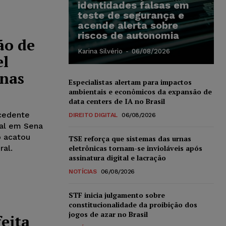
identidades falsas em
teste de segurança e
acende alerta sobre
riscos de autonomia
ão de
Karina Silvério
-
06/08/2026
el
enas
Especialistas alertam para impactos
ambientais e econômicos da expansão de
data centers de IA no Brasil
ocedente
DIREITO DIGITAL
06/08/2026
al em Sena
o acatou
TSE reforça que sistemas das urnas
al.
eletrônicas tornam-se invioláveis após
assinatura digital e lacração
NOTÍCIAS
06/08/2026
STF inicia julgamento sobre
constitucionalidade da proibição dos
jogos de azar no Brasil
feita