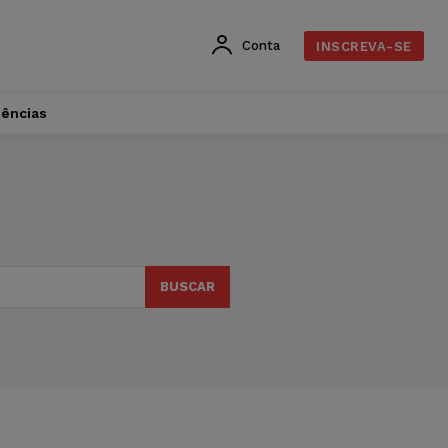
Conta
INSCREVA-SE
dências
BUSCAR