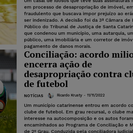
Um casal de idosos que teve suas assinaturas f
em processo de desapropriação de imóvel, em
fraudulento que buscava impor prejuízo ao erá
ser indenizado. A decisão foi da 3ª Câmara de 
Público do Tribunal de Justiça de Santa Catari
que condenou um município, uma autarquia, u
público, uma imobiliária e um corretor de imóv
pagamento de danos morais.
Conciliação: acordo mili
encerra ação de
desapropriação contra c
de futebol
Ricardo Krusty
-
11/11/2022
NOTÍCIAS
Um município catarinense entrou em acordo 
clube de futebol. Em grau recursal, o clube m
interesse na autocomposição e os autos fora
encaminhados ao Programa de Conciliação e 
de 2º Grau. Conduzida pela conciliadora judici