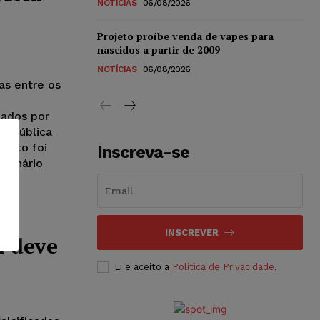
NOTÍCIAS
06/08/2026
Projeto proíbe venda de vapes para
nascidos a partir de 2009
NOTÍCIAS
06/08/2026
as entre os
e
zados por
o pública
ento foi
Inscreva-se
rdinário
da.
s
INSCREVER
l deve
Li e aceito a
Política de Privacidade
.