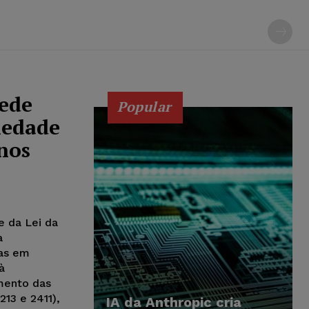
pede
Popular
iedade
nos
e da Lei da
a
das em
à
amento das
213 e 2411),
IA da Anthropic cria