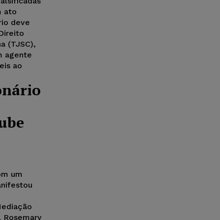
alsificadas
 ato
rio deve
Direito
na (TJSC),
m agente
eis ao
onário
lube
com um
anifestou
m
Mediação
al Rosemary